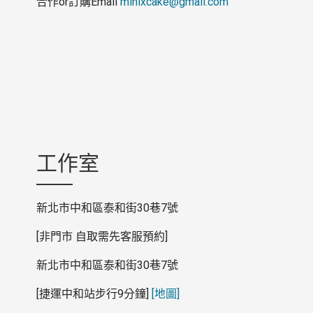
合作or訂購Email
minixcake@gmail.com
工作室
新北市中和區泰和街30
巷7
號
[
非門市 自取需先客服預約
]
新北市中和區泰和街30
巷7
號
[捷運中和站
步行9
分鐘]
[地圖]