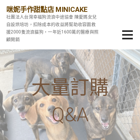
跳
咪妮手作甜點店 MINICAKE
至
社團法人台灣幸福狗流浪中途協會 陳愛媽女兒
主
自設烘培坊，扣除成本的收益將幫助收容園救
要
援2000隻流浪貓狗，一年近1600萬的醫療與照
內
顧開銷
容
大量訂購
Q&A